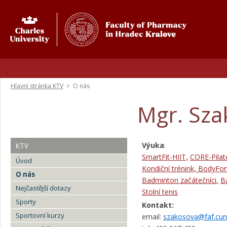
Hlavní stránka KTV
>
O nás
Mgr. Sza
Výuka
:
KTV
SmartFit-HIIT,
CORE-Pilat
Úvod
Kondiční trénink,
BodyFo
O nás
Badminton začátečníci
,
B
Nejčastější dotazy
Stolní tenis
Sporty
Kontakt:
Sportovní kurzy
email:
szakosova@faf.cuni