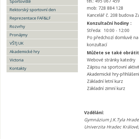
tel.: 495 067 459
Sportoviště
mob: 728 884 128
Rektorský sportovní den
Kancelář č. 208 budova Z
Reprezentace FAF&LF
Konzultační hodiny :
Rozvrhy
Středa: 10:00 - 12:00
Pronájmy
Po předchozí domluvě na 
VŠTJ UK
konzultací
Akademické hry
Můžete se také obrátit
Webové stránky katedry
Victoria
Zápisu na sportovní aktivi
Kontakty
Akademické hry-přihlášen
Základní letní kurz
Základní zimní kurz
Vzdělání:
Gymnázium J.K.Tyla Hrade
Univerzita Hradec Králové