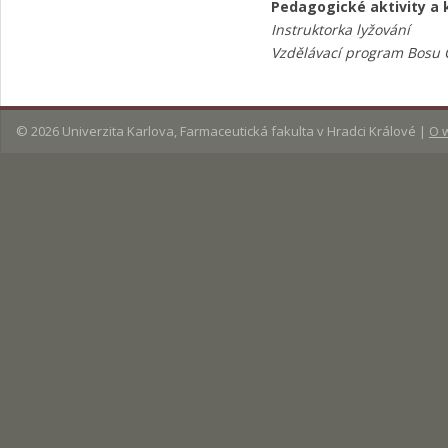
Pedagogické aktivity a k
Instruktorka lyžování
Vzdělávací program Bosu 
© 2026
Univerzita Karlova, Farmaceutická fakulta v Hradci Králové
|
O 