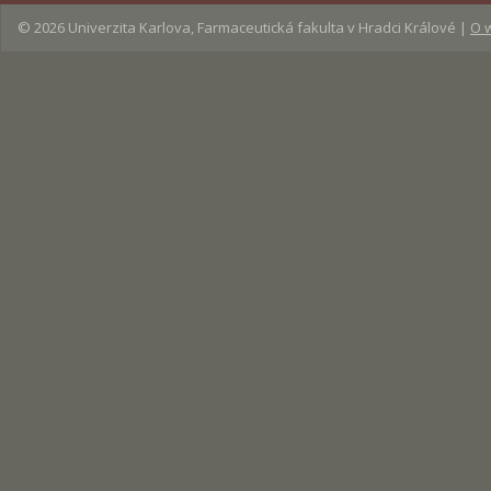
© 2026
Univerzita Karlova, Farmaceutická fakulta v Hradci Králové
|
O 