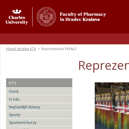
Hlavní stránka KTV
>
Reprezentace FAF&LF
Reprezen
KTV
Úvod
O nás
Nejčastější dotazy
Sporty
Sportovní kurzy