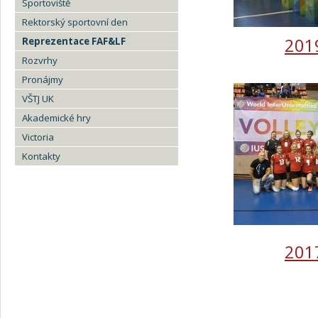
Sportoviště
Rektorský sportovní den
201
Reprezentace FAF&LF
Rozvrhy
Pronájmy
VŠTJ UK
Akademické hry
Victoria
Kontakty
201