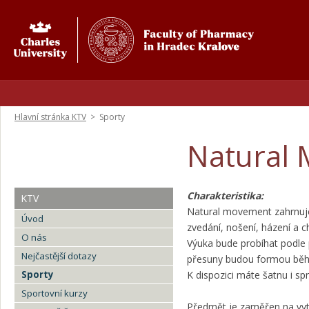
Hlavní stránka KTV
>
Sporty
Natural
Charakteristika:
KTV
Natural movement zahrnuje 
Úvod
zvedání, nošení, házení a c
O nás
Výuka bude probíhat podle p
Nejčastější dotazy
přesuny budou formou běhu 
Sporty
K dispozici máte šatnu i spr
Sportovní kurzy
Předmět je zaměřen na vytrv