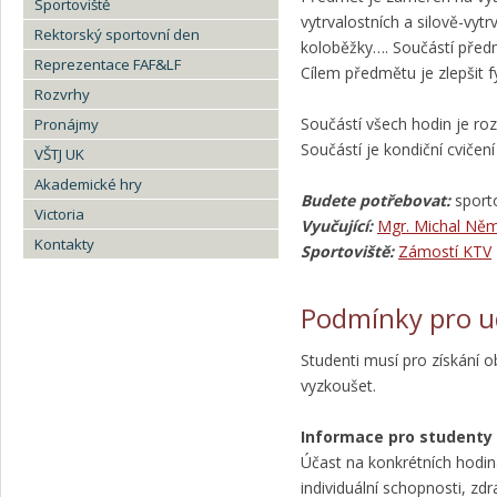
Sportoviště
vytrvalostních a silově-vytr
Rektorský sportovní den
koloběžky…. Součástí předm
Reprezentace FAF&LF
Cílem předmětu je zlepšit f
Rozvrhy
Součástí všech hodin je roz
Pronájmy
Součástí je kondiční cvičení
VŠTJ UK
Akademické hry
Budete potřebovat:
sporto
Victoria
Vyučující:
Mgr. M
ichal Ně
Kontakty
Sportoviště:
Zámostí KTV
Podmínky pro u
Studenti musí pro získání 
vyzkoušet.
Informace pro studenty 
Účast na konkrétních hodin
individuální schopnosti, zd