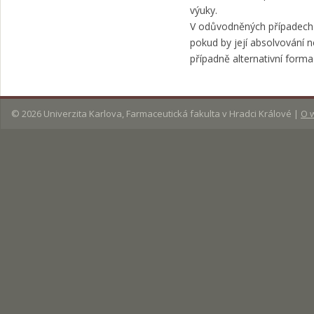
výuky.
V odůvodněných případech
pokud by její absolvování
případně alternativní forma
© 2026
Univerzita Karlova, Farmaceutická fakulta v Hradci Králové
|
O 