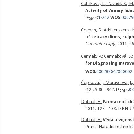
Cahlíková, L.; Zavadil, S.; M
Activity of Amaryllida
IF
:
1•242
WOS:
00029
2011
Coenen, S.; Adriaenssens, N.;
of tetracyclines, sulp
Chemotherapy
, 2011, 6
Čermák, P.; Čermáková, S.; 
for Diagnosing Intrava
WOS:
000288642000002
Čopíková, J.; Moravcová, J.; 
(12), 938—942.
IF
:
0•
2011
Dohnal, F.:
Farmaceutická 
2011, 127—133. ISBN 97
Dohnal, F.:
Věda a vojensk
Praha: Národní technic