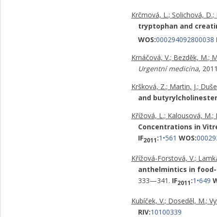
Krčmová, L.; Solichová, D.; M
tryptophan and creati
WOS:
000294092800038
Krnáčová, V.; Bezděk, M.; M
Urgentní medicína
, 201
Kršková, Z.; Martin, J.; Dušek
and butyrylcholineste
Křížová, L.; Kalousová, M.; 
Concentrations in Vit
IF
:
1•561
WOS:
00029
2011
Křížová-Forstová, V.; Lamka, 
anthelmintics in food
333—341.
IF
:
1•649
2011
Kubíček, V.; Doseděl, M.; Vy
RIV:
10100339