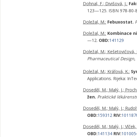
Dohnal, F.; Divišová, J.:
Fak
123—125. ISBN 978-80-
Doležal, M.:
Febuxostat.
P
Doležal, M.:
Kombinace nia
—12.
OBD:
141129
Doležal, M.; Kešetovičová, D.
Pharmaceutical Design
,
Doležal, M.; Kráľová, K.:
Sy
Applications. Rijeka: In
Doseděl, M.; Malý, J.; Proch
žen.
Praktické lékárenst
Doseděl, M.; Malý, J.; Rudolf
OBD:
159312
RIV:
101187
Doseděl, M.; Malý, J.; Vlček, 
OBD:
141134
RIV:
101005