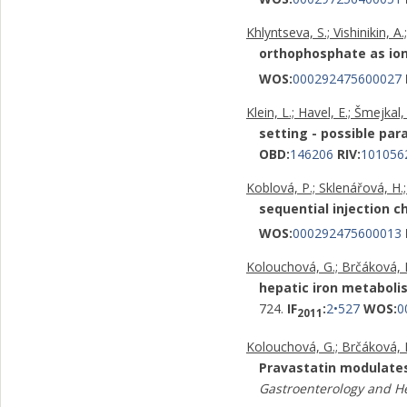
Khlyntseva, S.; Vishinikin, A.
orthophosphate as ion
WOS:
000292475600027
Klein, L.; Havel, E.; Šmejkal
setting - possible para
OBD:
146206
RIV:
101056
Koblová, P.; Sklenářová, H.;
sequential injection 
WOS:
000292475600013
Kolouchová, G.; Brčáková, E.
hepatic iron metabolis
724.
IF
:
2•527
WOS:
0
2011
Kolouchová, G.; Brčáková, E.
Pravastatin modulates 
Gastroenterology and H