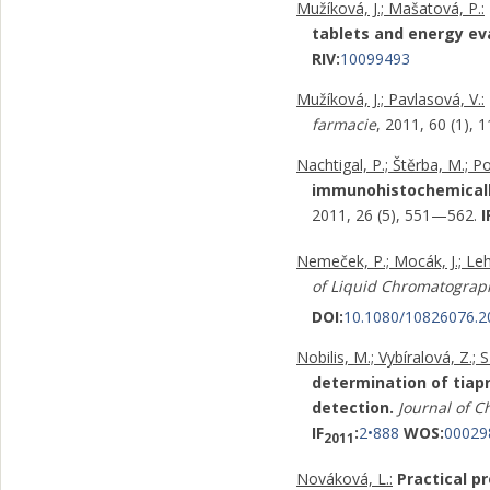
Mužíková, J.; Mašatová, P.:
tablets and energy ev
RIV:
10099493
Mužíková, J.; Pavlasová, V.:
farmacie
, 2011, 60 (1),
Nachtigal, P.; Štěrba, M.; Po
immunohistochemically
2011, 26 (5), 551—562.
I
Nemeček, P.; Mocák, J.; Leho
of Liquid Chromatograp
DOI:
10.1080/10826076.2
Nobilis, M.; Vybíralová, Z.;
determination of tiap
detection.
Journal of C
IF
:
2•888
WOS:
00029
2011
Nováková, L.:
Practical p