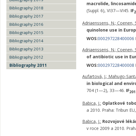
macrolide, lincosamid
Bibliography 2018
(Suppl. 6), VI37—VI45.
IF
2
Bibliography 2017
Adriaenssens, N.; Coenen, S.;
Bibliography 2016
quinolone use in Europ
Bibliography 2015
WOS:
000297228400006
Bibliography 2014
Bibliography 2013
Adriaenssens, N.; Coenen, S.;
of antibiotic use in Eu
Bibliography 2012
WOS:
000297228400008
Bibliography 2011
Aufartová, J.; Mahugo-Santan
in biological and env
704 (1—2), 33—46.
IF
201
Babica, J.:
Oplatkové tobol
a 2010. Praha: Tribun E
Babica, J.:
Rozvojové léká
v roce 2009 a 2010. Pra