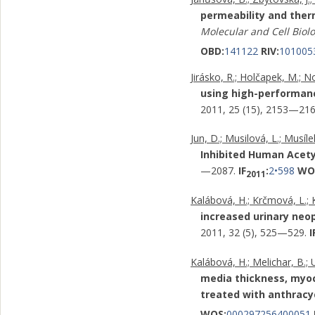
permeability and the
Molecular and Cell Biolo
OBD:
141122
RIV:
101005
Jirásko, R.; Holčapek, M.; No
using high-performan
2011, 25 (15), 2153—21
Jun, D.; Musilová, L.; Musílek
Inhibited Human Acety
—2087.
IF
:
2•598
WO
2011
Kalábová, H.; Krčmová, L.; Ka
increased urinary neo
2011, 32 (5), 525—529.
I
Kalábová, H.; Melichar, B.; 
media thickness, myoca
treated with anthrac
WOS:
000297256400051