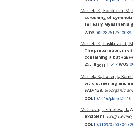
Musílek, K.; Komlóová, M.; 
screening of symmetric
for early Myasthenia 
WOS:
000287617500038
Musílek, K.; Pavlíková, R.; 
The preparation, in vi
containing a but-(2E)-
253.
IF
:
1•617
WOS:
0
2011
Musílek, K.; Röder, J.; Koml
vitro screening and mo
SAD-128.
Bioorganic an
DOI:
10.1016/j.bmcl.2010
Mužíková, J.; Eimerová, I.:
A
excipient.
Drug Develo
DOI:
10.3109/03639045.2