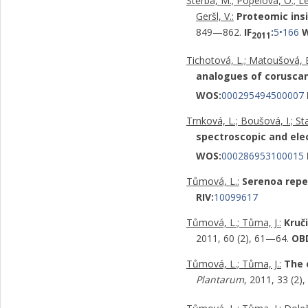
Štěrba, M.; Popelová, O.; Len
Geršl, V.:
Proteomic insi
849—862.
IF
:
5•166
2011
Tichotová, L.; Matoušová, E.;
analogues of corusca
WOS:
000295494500007
Trnková, L.; Boušová, I.; Sta
spectroscopic and ele
WOS:
000286953100015
Tůmová, L.:
Serenoa repe
RIV:
10099617
Tůmová, L.; Tůma, J.:
Kruč
2011, 60 (2), 61—64.
OB
Tůmová, L.; Tůma, J.:
The e
Plantarum
, 2011, 33 (2