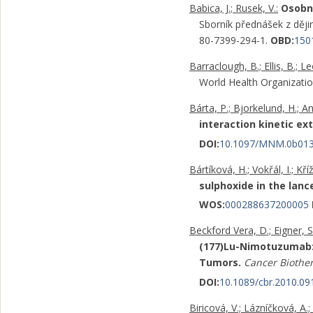
Babica, J.; Rusek, V.:
Osobno
Sborník přednášek z děj
80-7399-294-1.
OBD:
150
Barraclough, B.; Ellis, B.; Le
World Health Organizati
Bárta, P.; Bjorkelund, H.; A
interaction kinetic ex
DOI:
10.1097/MNM.0b01
Bártíková, H.; Vokřál, I.; Kř
sulphoxide in the lanc
WOS:
000288637200005
Beckford Vera, D.; Eigner, S
(177)Lu-Nimotuzumab:
Tumors.
Cancer Biothe
DOI:
10.1089/cbr.2010.09
Biricová, V.; Lázníčková, A.