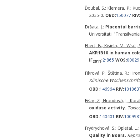
Ďoubal, S.; Klemera, P.; Ku
2035-0.
OBD:
150077
RIV
Dršata, J.:
Placental barri
Universitatii "Transilva
Ebert, B.; Kisiela, M.; Wsól, 
AKR1B10 in human colo
IF
:
2•865
WOS:
00029
2011
Fikrová, P.; Štětina, R.; Hron
Klinische Wochenschrift
OBD:
146964
RIV:
101063
Fišar, Z.; Hroudová, J.; Korá
oxidase activity.
Toxico
OBD:
140401
RIV:
100998
Frydrychová, S.; Opletal, L.
Quality in Boars.
Repro