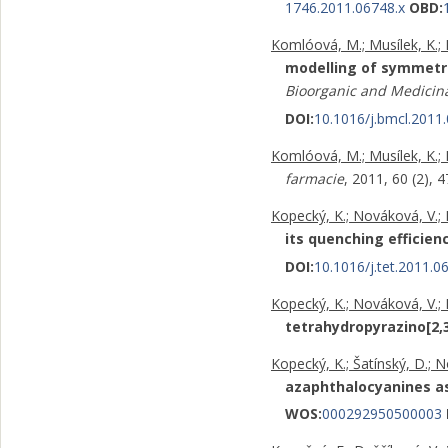
1746.2011.06748.x
OBD:
Komlóová, M.; Musílek, K.; 
modelling of symmetric
Bioorganic and Medicina
DOI:
10.1016/j.bmcl.2011
Komlóová, M.; Musílek, K.; 
farmacie
, 2011, 60 (2),
Kopecký, K.; Nováková, V.; M
its quenching efficien
DOI:
10.1016/j.tet.2011.0
Kopecký, K.; Nováková, V.; Mi
tetrahydropyrazino[2,
Kopecký, K.; Šatínský, D.; N
azaphthalocyanines as
WOS:
000292950500003