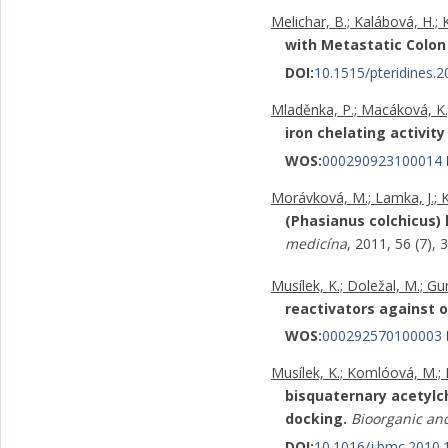
Melichar, B.; Kalábová, H.; 
with Metastatic Colon
DOI:
10.1515/pteridines.2
Mladěnka, P.; Macáková, K.; Fi
iron chelating activity
WOS:
000290923100014
Morávková, M.; Lamka, J.; Kříž
(Phasianus colchicus) 
medicína
, 2011, 56 (7)
Musílek, K.; Doležal, M.; Gu
reactivators against 
WOS:
000292570100003
Musílek, K.; Komlóová, M.; 
bisquaternary acetylch
docking.
Bioorganic an
DOI:
10.1016/j.bmc.2010.