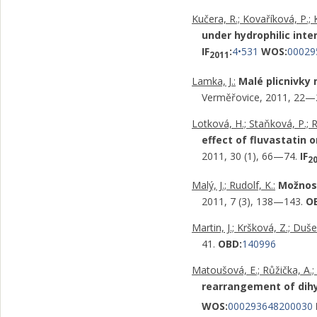
Kučera, R.; Kovaříková, P.; Kl
under hydrophilic inte
IF
:
4•531
WOS:
00029
2011
Lamka, J.:
Malé plicnivky 
Verměřovice, 2011, 22—
Lotková, H.; Staňková, P.; R
effect of fluvastatin o
2011, 30 (1), 66—74.
IF
2
Malý, J.; Rudolf, K.:
Možnost
2011, 7 (3), 138—143.
O
Martin, J.; Kršková, Z.; Dušek
41.
OBD:
140996
Matoušová, E.; Růžička, A.; K
rearrangement of dih
WOS:
000293648200030