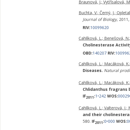
Braunová, J.; Vytřísalová, M.
Buchta, V.; Černý, J.; Opletal
Journal of Biology
, 2011
RIV:
10099620
Cahlíková, L.; Benešová, N.;
Cholinesterase Activit
OBD:
140207
RIV:
100996
Cahlíková, L.; Macáková, K.;
Diseases.
Natural prod
Cahlíková, L.; Macáková, K.; 
Chlidanthus fragrans 
IF
:
1•242
WOS:
00029
2011
Cahlíková, L.; Valterová, I.;
and their cholinestera
580.
IF
:
0•000
WOS:
0
2011