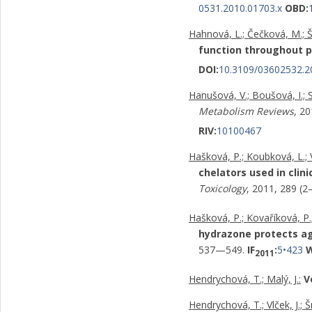
0531.2010.01703.x
OBD:
Hahnová, L.; Čečková, M.; Š
function throughout 
DOI:
10.3109/03602532.2
Hanušová, V.; Boušová, I.; S
Metabolism Reviews
, 2
RIV:
10100467
Hašková, P.; Koubková, L.; 
chelators used in clin
Toxicology
, 2011, 289 (
Hašková, P.; Kovaříková, P.
hydrazone protects ag
537—549.
IF
:
5•423
2011
Hendrychová, T.; Malý, J.:
V
Hendrychová, T.; Vlček, J.; 