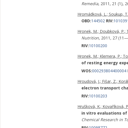
Remedia
, 2011, 21 (1),
Hromádková, L.; Soukup, T.
OBD:
144502
RIV:
101039
Hronek, M.; Doubková, P.; To
Nutrition
, 2011, 27 (11
RIV:
10100200
Hronek, M.; Klemera, P.; Toš
of resting energy ex
WOS:
000293804400004
Hroudová, J.; Fišar, Z.; Korá
electron transport cha
RIV:
10100203
Hrušková, K.; Kovaříková, P.
in vitro evaluations o
Chemical Research in To
RIV:
10098772