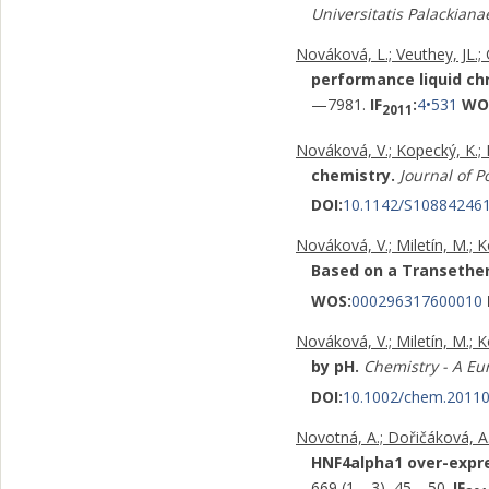
Universitatis Palackian
Nováková, L.; Veuthey, JL.; 
performance liquid ch
—7981.
IF
:
4•531
WO
2011
Nováková, V.; Kopecký, K.; Mi
chemistry.
Journal of 
DOI:
10.1142/S10884246
Nováková, V.; Miletín, M.; K
Based on a Transether
WOS:
000296317600010
Nováková, V.; Miletín, M.; K
by pH.
Chemistry - A Eu
DOI:
10.1002/chem.2011
Novotná, A.; Dořičáková, A.;
HNF4alpha1 over-expre
669 (1—3), 45—50.
IF