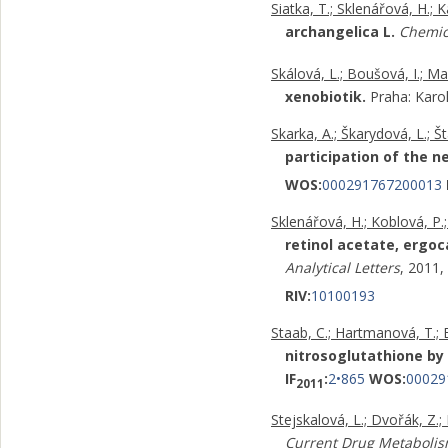
Siatka, T.; Sklenářová, H.; K
archangelica L.
Chemick
Skálová, L.; Boušová, I.; Ma
xenobiotik.
Praha: Karo
Skarka, A.; Škarydová, L.; Š
participation of the 
WOS:
000291767200013
Sklenářová, H.; Koblová, P.;
retinol acetate, ergoc
Analytical Letters
, 2011,
RIV:
10100193
Staab, C.; Hartmanová, T.; El
nitrosoglutathione by
IF
:
2•865
WOS:
00029
2011
Stejskalová, L.; Dvořák, Z.; 
Current Drug Metaboli