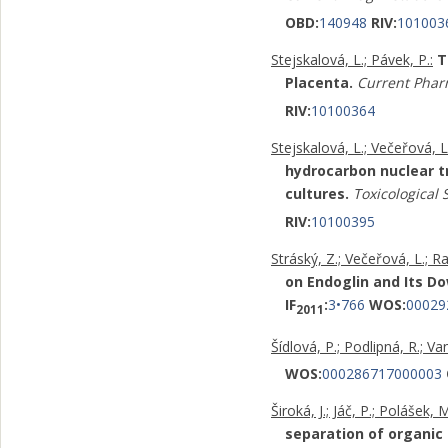
OBD:
140948
RIV:
101003
Stejskalová, L.; Pávek, P.:
T
Placenta.
Current Phar
RIV:
10100364
Stejskalová, L.; Večeřová, L.
hydrocarbon nuclear t
cultures.
Toxicological 
RIV:
10100395
Stráský, Z.; Večeřová, L.; R
on Endoglin and Its 
IF
:
3•766
WOS:
00029
2011
Šídlová, P.; Podlipná, R.; Van
WOS:
000286717000003
Široká, J.; Jáč, P.; Polášek, M
separation of organi