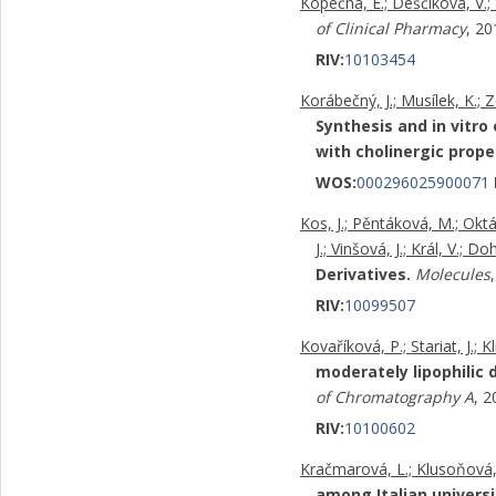
Kopečná, E.; Deščíková, V.; Vl
of Clinical Pharmacy
, 2
RIV:
10103454
Korábečný, J.; Musílek, K.; Z
Synthesis and in vitro
with cholinergic prope
WOS:
000296025900071
Kos, J.; Pěntáková, M.; Oktá
J.; Vinšová, J.; Král, V.; Doh
Derivatives.
Molecules
RIV:
10099507
Kovaříková, P.; Stariat, J.; K
moderately lipophilic 
of Chromatography A
, 
RIV:
10100602
Kračmarová, L.; Klusoňová, H.
among Italian universi