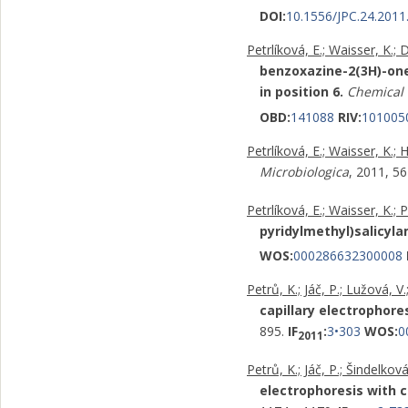
DOI:
10.1556/JPC.24.2011.
Petrlíková, E.; Waisser, K.; D
benzoxazine-2(3H)-one
in position 6.
Chemical
OBD:
141088
RIV:
101005
Petrlíková, E.; Waisser, K.; H
Microbiologica
, 2011, 5
Petrlíková, E.; Waisser, K.; P
pyridylmethyl)salicyla
WOS:
000286632300008
Petrů, K.; Jáč, P.; Lužová, V.
capillary electrophore
895.
IF
:
3•303
WOS:
0
2011
Petrů, K.; Jáč, P.; Šindelkov
electrophoresis with c