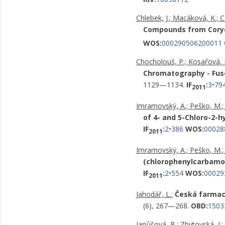
Chlebek, J.; Macáková, K.; Ca
Compounds from Coryd
WOS:
000290506200011
Chocholouš, P.; Kosařová, L.
Chromatography - Fuse
1129—1134.
IF
:
3•79
2011
Imramovský, A.; Peško, M.; Kr
of 4- and 5-Chloro-2-
IF
:
2•386
WOS:
00028
2011
Imramovský, A.; Peško, M.; Mo
(chlorophenylcarbamo
IF
:
2•554
WOS:
00029
2011
Jahodář, L.:
Česká farmace
(6), 267—268.
OBD:
1503
Janůšová, B.; Zbytovská, J.; 