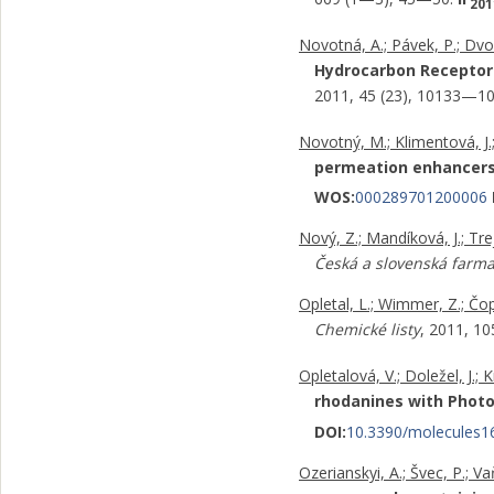
201
Novotná, A.; Pávek, P.; Dvoř
Hydrocarbon Receptor T
2011, 45 (23), 10133—1
Novotný, M.; Klimentová, J.;
permeation enhancers 
WOS:
000289701200006
Nový, Z.; Mandíková, J.; Trej
Česká a slovenská farma
Opletal, L.; Wimmer, Z.; Čopí
Chemické listy
, 2011, 1
Opletalová, V.; Doležel, J.; K
rhodanines with Photo
DOI:
10.3390/molecules1
Ozerianskyi, A.; Švec, P.; Va