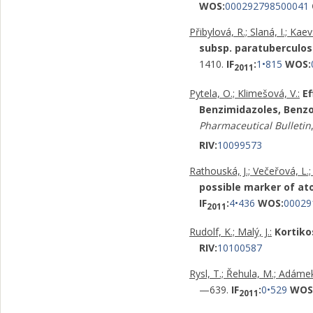
WOS:
000292798500041
Přibylová, R.; Slaná, I.; Kaev
subsp. paratuberculos
1410.
IF
:
1•815
WOS:
2011
Pytela, O.; Klimešová, V.:
Ef
Benzimidazoles, Benzox
Pharmaceutical Bulletin
RIV:
10099573
Rathouská, J.; Večeřová, L.; 
possible marker of ato
IF
:
4•436
WOS:
00029
2011
Rudolf, K.; Malý, J.:
Kortiko
RIV:
10100587
Rysl, T.; Řehula, M.; Adámek
—639.
IF
:
0•529
WOS
2011