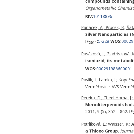
compounds containing 6
Organometallic Chemist
RIV:
10118896
Panáček, A.; Prucek, R.; Šafář
Silver Nanoparticles 
IF
:
5•228
WOS:
00029
2011
Pasáková, I.; Gladziszová, M.
isoniazid, its metabol
WOS:
000291986600001
Pavlík, I.; Lamka, J.; Kopečná
Verměřovice: VVS Vermě
Pereira, D.; Cheel Horna, J.;
Meroditerpenoids Isol
2011, 9 (5), 852—862.
IF
Petrlíková, E.; Waisser, K.:
A
a Thioxo Group.
Journa