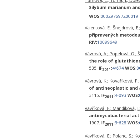
Tůmová, L.; Tůma, J.; Dolež
Silybum marianum and 
WOS:
000297697200019
Valentová, E.; Šnejdrová, E.;
připravených metodou 
RIV:
10099649
Vávrová, A.; Popelová, O.; Št
the role of glutathion
535.
IF
:
4•674
WOS:
0
2011
Vávrová, K.; Kovaříková, P.; 
of antineoplastic and
3115.
IF
:
4•093
WOS:
2011
Vavříková, E.; Mandíková, J.; 
antimycobacterial acti
1907.
IF
:
3•628
WOS:
2011
Vavříková, E.; Polanc, S.; Koč