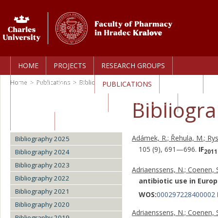
HOME
PROJECTS
RESEARCH GROUPS
Home
>
Publications
>
Bibliography 2011
PERSONAL PROFILES
PUBLICATIONS
AWARDS
Bibliogr
TECHNOLOGY TRANSFER
CORE FACILITIES
CAREERS
Adámek, R.; Řehula, M.; Rysl
Bibliography 2025
105 (9), 691—696.
IF
Bibliography 2024
2011
Bibliography 2023
Adriaenssens, N.; Coenen, S.;
Bibliography 2022
antibiotic use in Europ
Bibliography 2021
WOS:
000297228400002
Bibliography 2020
Adriaenssens, N.; Coenen, S.;
Bibliography 2019