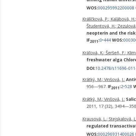
WOS:
000295992200008
Králíčková, P.; Kalábová, H.
Študentová, H.; Zezulová, 
neopterin and the risk
IF
:
0•444
WOS:
00030
2011
Kráľová, K.; Šeršeň, F.; Klim
freshwater alga Chlore
DOI:
10.2478/s11696-011
Krátký, M.; Vinšová, J.:
Anti
956—967.
IF
:
2•528
2011
Krátký, M.; Vinšová, J.:
Sali
2011, 17 (32), 3494—35
Krausová, L.; Stejskalová, L.
regulated transactiva
WOS:
000296931400026