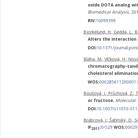
oxide DOTA analog with
Biomedical Analysis
, 20
RIV:
10099399
Bjorkelund, H.; Gedda, L.; B
Alters the Interaction 
DOI:
10.1371/journal.pon
Bláha, M.; Vlčková, H.; Novák
chromatography-tande
cholesterol eliminatio
WOS:
000285611200001
Boušová, I.; Průchová, Z.; Tr
or fructose.
Molecular 
DOI:
10.1007/s11010-011
Brabcová, I.; Šatínský, D.; So
IF
:
0•529
WOS:
00029
2011