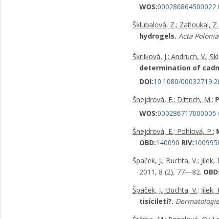
WOS:
000286864500022
Šklubalová, Z.; Zatloukal, Z.
hydrogels.
Acta Poloni
Škrlíková, J.; Andruch, V.; Skl
determination of cad
DOI:
10.1080/00032719.2
Šnejdrová, E.; Dittrich, M.:
P
WOS:
000286717000005
Šnejdrová, E.; Pohlová, P.:
OBD:
140090
RIV:
100995
Špaček, J.; Buchta, V.; Jílek, 
2011, 8 (2), 77—82.
OBD
Špaček, J.; Buchta, V.; Jílek, 
tisíciletí?.
Dermatologie