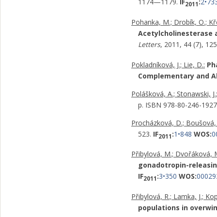
1174—1179.
IF
:
2•73
2011
Pohanka, M.; Drobík, O.; Křen
Acetylcholinesterase 
Letters
, 2011, 44 (7), 
Pokladníková, J.; Lie, D.:
Ph
Complementary and Al
Polášková, A.; Stonawski, J.; 
p. ISBN 978-80-246-1927
Procházková, D.; Boušová, I
523.
IF
:
1•848
WOS:
0
2011
Přibylová, M.; Dvořáková, M
gonadotropin-releasin
IF
:
3•350
WOS:
00029
2011
Přibylová, R.; Lamka, J.; Kop
populations in overwin